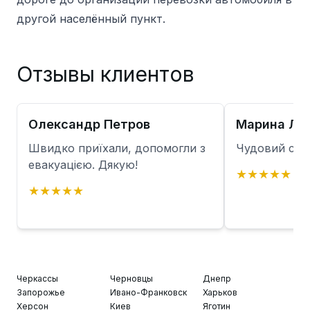
другой населённый пункт.
Отзывы клиентов
Олександр Петров
Марина Ли
Швидко приїхали, допомогли з
Чудовий сер
евакуацією. Дякую!
★
★
★
★
★
★
★
★
★
★
Черкассы
Черновцы
Днепр
Запорожье
Ивано-Франковск
Харьков
Херсон
Киев
Яготин