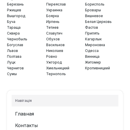
Березань
Переяслав
Борисполь
Ржищев
Украинка
Бровары
Вышгород
Боярка
Вишневое
Буча
Ирпень
Белая Церковь
Тараща
Тетиев
Фастов
Сквира
Славутич
Припять
Чернобыль
Обухов
Кагарлык
Богуслав
Васильков
Мироновка
Львов
Николаев
Одесса
Полтава
Ровно
Винница
Луцк
Ужгород
Житомир
Чернигов
Хмельницкий
Кропивницкий
Сумы
Тернополь
Навігація
Главная
Контакты