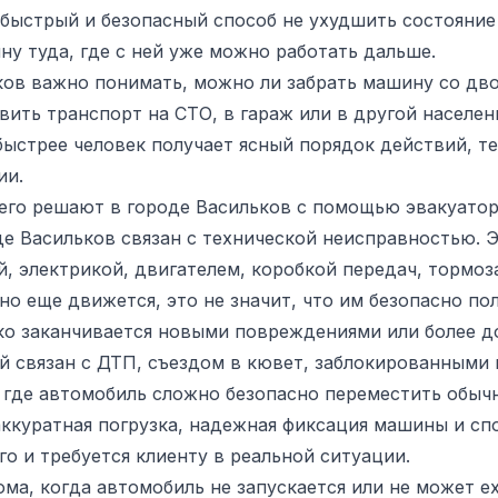
о быстрый и безопасный способ не ухудшить состояние
ну туда, где с ней уже можно работать дальше.
ков важно понимать, можно ли забрать машину со дво
вить транспорт на СТО, в гараж или в другой населен
ыстрее человек получает ясный порядок действий, т
ии.
сего решают в городе Васильков с помощью эвакуато
е Васильков связан с технической неисправностью. Э
, электрикой, двигателем, коробкой передач, тормоз
о еще движется, это не значит, что им безопасно по
ко заканчивается новыми повреждениями или более д
й связан с ДТП, съездом в кювет, заблокированными
 где автомобиль сложно безопасно переместить обычн
аккуратная погрузка, надежная фиксация машины и с
о и требуется клиенту в реальной ситуации.
ма, когда автомобиль не запускается или не может ех