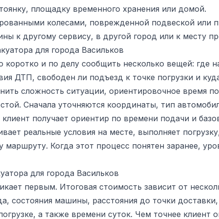
тоянку, площадку временного хранения или домой.
ированными колесами, поврежденной подвеской или п
ы к другому сервису, в другой город или к месту п
куатора для города Васильков
 коротко и по делу сообщить несколько вещей: где н
вия ДТП, свободен ли подъезд к точке погрузки и ку
нить сложность ситуации, ориентировочное время под
той. Сначала уточняются координаты, тип автомобил
м клиент получает ориентир по времени подачи и баз
вает реальные условия на месте, выполняет погрузку
у маршруту. Когда этот процесс понятен заранее, ур
куатора для города Васильков
икает первым. Итоговая стоимость зависит от нескол
а, состояния машины, расстояния до точки доставки
огрузке, а также времени суток. Чем точнее клиент 