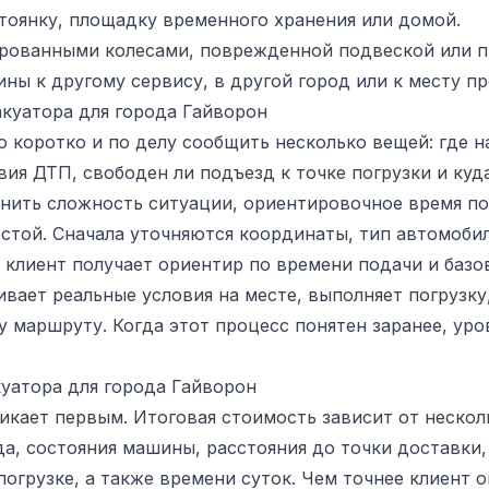
тоянку, площадку временного хранения или домой.
ированными колесами, поврежденной подвеской или п
ы к другому сервису, в другой город или к месту п
куатора для города Гайворон
 коротко и по делу сообщить несколько вещей: где н
вия ДТП, свободен ли подъезд к точке погрузки и ку
нить сложность ситуации, ориентировочное время под
той. Сначала уточняются координаты, тип автомобил
м клиент получает ориентир по времени подачи и баз
вает реальные условия на месте, выполняет погрузку
у маршруту. Когда этот процесс понятен заранее, ур
куатора для города Гайворон
икает первым. Итоговая стоимость зависит от нескол
а, состояния машины, расстояния до точки доставки
огрузке, а также времени суток. Чем точнее клиент 