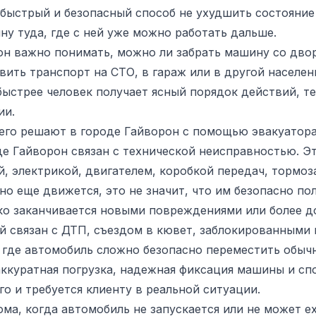
о быстрый и безопасный способ не ухудшить состояние
ну туда, где с ней уже можно работать дальше.
он важно понимать, можно ли забрать машину со двор
вить транспорт на СТО, в гараж или в другой населен
ыстрее человек получает ясный порядок действий, т
ии.
сего решают в городе Гайворон с помощью эвакуатор
е Гайворон связан с технической неисправностью. Эт
, электрикой, двигателем, коробкой передач, тормоз
о еще движется, это не значит, что им безопасно по
ко заканчивается новыми повреждениями или более д
й связан с ДТП, съездом в кювет, заблокированными
 где автомобиль сложно безопасно переместить обычн
аккуратная погрузка, надежная фиксация машины и с
о и требуется клиенту в реальной ситуации.
ма, когда автомобиль не запускается или не может ех