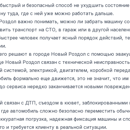
о быстрый и безопасный способ не ухудшить состояние
ну туда, где с ней уже можно работать дальше.
Роздол важно понимать, можно ли забрать машину со
вить транспорт на СТО, в гараж или в другой населен
ыстрее человек получает ясный порядок действий, т
ии.
сего решают в городе Новый Роздол с помощью эваку
е Новый Роздол связан с технической неисправность
й системой, электрикой, двигателем, коробкой перед
биль формально еще движется, это не значит, что им 
до сервиса нередко заканчивается новыми поврежден
й связан с ДТП, съездом в кювет, заблокированными
 где автомобиль сложно безопасно переместить обычн
аккуратная погрузка, надежная фиксация машины и с
о и требуется клиенту в реальной ситуации.