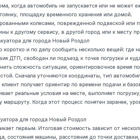
ма, когда автомобиль не запускается или не может ех
тоянку, площадку временного хранения или домой.
ированными колесами, поврежденной подвеской или п
ы к другому сервису, в другой город или к месту п
акуатора для города Новый Роздол
 коротко и по делу сообщить несколько вещей: где н
вия ДТП, свободен ли подъезд к точке погрузки и ку
нить сложность ситуации, ориентировочное время под
той. Сначала уточняются координаты, тип автомобил
м клиент получает ориентир по времени подачи и баз
вает реальные условия на месте, выполняет погрузку
у маршруту. Когда этот процесс понятен заранее, ур
куатора для города Новый Роздол
икает первым. Итоговая стоимость зависит от нескол
а, состояния машины, расстояния до точки доставки