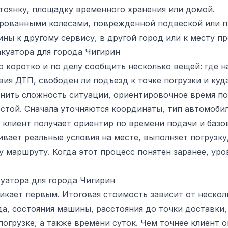
тоянку, площадку временного хранения или домой.
ированными колесами, поврежденной подвеской или п
ы к другому сервису, в другой город или к месту п
куатора для города Чигирин
 коротко и по делу сообщить несколько вещей: где н
вия ДТП, свободен ли подъезд к точке погрузки и ку
нить сложность ситуации, ориентировочное время под
той. Сначала уточняются координаты, тип автомобил
м клиент получает ориентир по времени подачи и баз
вает реальные условия на месте, выполняет погрузку
у маршруту. Когда этот процесс понятен заранее, ур
куатора для города Чигирин
икает первым. Итоговая стоимость зависит от нескол
а, состояния машины, расстояния до точки доставки
огрузке, а также времени суток. Чем точнее клиент 