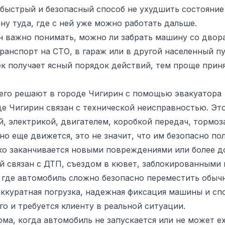
о быстрый и безопасный способ не ухудшить состояние
ну туда, где с ней уже можно работать дальше.
н важно понимать, можно ли забрать машину со двора
транспорт на СТО, в гараж или в другой населенный п
к получает ясный порядок действий, тем проще приня
сего решают в городе Чигирин с помощью эвакуатора
е Чигирин связан с технической неисправностью. Это
, электрикой, двигателем, коробкой передач, тормоз
о еще движется, это не значит, что им безопасно по
ко заканчивается новыми повреждениями или более д
й связан с ДТП, съездом в кювет, заблокированными
 где автомобиль сложно безопасно переместить обычн
аккуратная погрузка, надежная фиксация машины и с
о и требуется клиенту в реальной ситуации.
ма, когда автомобиль не запускается или не может ех